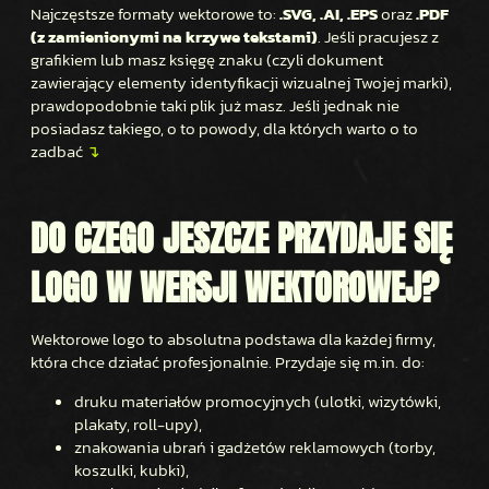
Najczęstsze formaty wektorowe to:
.SVG, .AI, .EPS
oraz
.PDF
(z zamienionymi na krzywe tekstami)
. Jeśli pracujesz z
grafikiem lub masz księgę znaku (czyli dokument
zawierający elementy identyfikacji wizualnej Twojej marki),
prawdopodobnie taki plik już masz. Jeśli jednak nie
posiadasz takiego, o to powody, dla których warto o to
zadbać
↴
DO CZEGO JESZCZE PRZYDAJE SIĘ
LOGO W WERSJI WEKTOROWEJ?
Wektorowe logo to absolutna podstawa dla każdej firmy,
która chce działać profesjonalnie. Przydaje się m.in. do:
druku materiałów promocyjnych (ulotki, wizytówki,
plakaty, roll-upy),
znakowania ubrań i gadżetów reklamowych (torby,
koszulki, kubki),