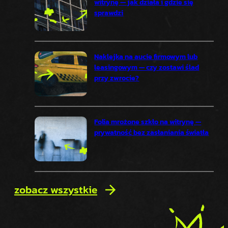
witrynę — jak działa i gdzie się
sprawdzi
Naklejka na aucie firmowym lub
leasingowym — czy zostawi ślad
przy zwrocie?
Folia mrożone szkło na witrynę —
prywatność bez zasłaniania światła
zobacz wszystkie