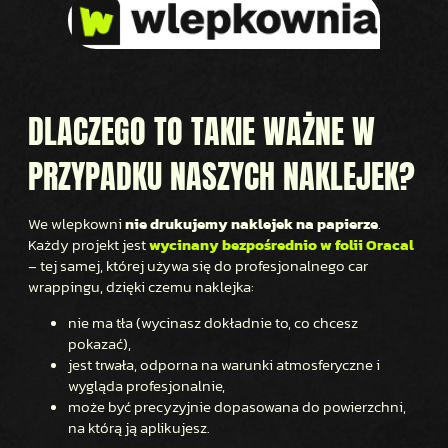
DLACZEGO TO TAKIE WAŻNE W
PRZYPADKU NASZYCH NAKLEJEK?
We wlepkowni
nie drukujemy naklejek na papierze
.
Każdy projekt jest
wycinany bezpośrednio w folii Oracal
– tej samej, której używa się do profesjonalnego car
wrappingu, dzięki czemu naklejka:
nie ma tła (wycinasz dokładnie to, co chcesz
pokazać),
jest trwała, odporna na warunki atmosferyczne i
wygląda profesjonalnie,
może być precyzyjnie dopasowana do powierzchni,
na którą ją aplikujesz.