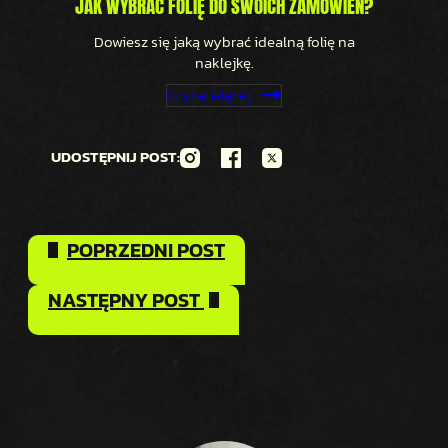
JAK WYBRAĆ FOLIĘ DO SWOICH ZAMÓWIEŃ?
Dowiesz się jaką wybrać idealną folię na
naklejkę.
Czytaj więcej
UDOSTĘPNIJ POST:
POPRZEDNI POST
NASTĘPNY POST