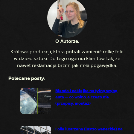
O Autorze:
Królowa produkcji, która potrafi zamienić rolkę folii
w dzieło sztuki. Do tego ogarnia klientów tak, że
nawet reklamacja brzmi jak miła pogawędka.
Polecane posty:
Blenda i naklejka na tylną szybę
auta — co wolno, a czego nie
(przepisy, montaż)
Folia lustrzana (lustro weneckie) na