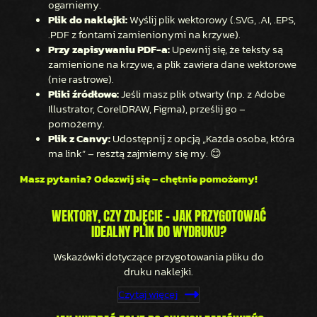
ogarniemy.
Plik do naklejki:
Wyślij plik wektorowy (.SVG, .AI, .EPS,
.PDF z fontami zamienionymi na krzywe).
Przy zapisywaniu PDF-a:
Upewnij się, że teksty są
zamienione na krzywe, a plik zawiera dane wektorowe
(nie rastrowe).
Pliki źródłowe:
Jeśli masz plik otwarty (np. z Adobe
Illustrator, CorelDRAW, Figma), prześlij go –
pomożemy.
Plik z Canvy:
Udostępnij z opcją „Każda osoba, która
ma link” – resztą zajmiemy się my. 😊
Masz pytania? Odezwij się – chętnie pomożemy!
WEKTORY, CZY ZDJĘCIE – JAK PRZYGOTOWAĆ
IDEALNY PLIK DO WYDRUKU?
Wskazówki dotyczące przygotowania pliku do
druku naklejki.
Czytaj więcej