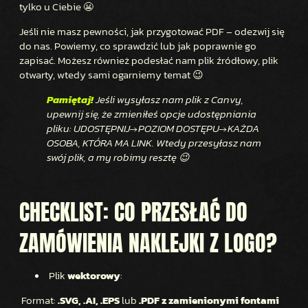
tylko u Ciebie 😬
Jeśli nie masz pewności, jak przygotować PDF – odezwij się
do nas. Powiemy, co sprawdzić lub jak poprawnie go
zapisać. Możesz również podesłać nam plik źródłowy, plik
otwarty, wtedy sami ogarniemy temat 😉
Pamiętaj!
Jeśli wysyłasz nam plik z Canvy,
upewnij się, że zmieniłeś opcje udostępniania
pliku: UDOSTĘPNIJ→POZIOM DOSTĘPU→KAŻDA
OSOBA, KTÓRA MA LINK. Wtedy przesyłasz nam
swój plik, a my robimy resztę 😉
CHECKLIST: CO PRZESŁAĆ DO
ZAMÓWIENIA NAKLEJKI Z LOGO?
Plik
wektorowy
:
Format:
.SVG, .AI, .EPS
lub
.PDF z zamienionymi fontami