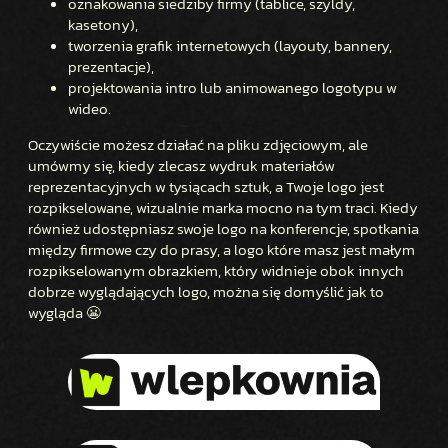
oznakowania siedziby firmy (tablice, szyldy,
kasetony),
tworzenia grafik internetowych (layouty, bannery,
prezentacje),
projektowania intro lub animowanego logotypu w
wideo.
Oczywiście możesz działać na pliku zdjęciowym, ale
umówmy się, kiedy zlecasz wydruk materiałów
reprezentacyjnych w tysiącach sztuk, a Twoje logo jest
rozpikselowane, wizualnie marka mocno na tym traci. Kiedy
również udostępniasz swoje logo na konferencje, spotkania
między firmowe czy do prasy, a logo które masz jest małym
rozpikselowanym obrazkiem, który widnieje obok innych
dobrze wyglądających logo, można się domyślić jak to
wygląda 😬