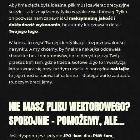
Aby linia cięcia była idealna, plik musi zawierać precyzyjne
ścieżki – a te znajdziemy tylko w grafice wektorowej. Tylko
on pozwala nam zapewnić Ci
maksymalną jakość i
dokładność wykonania
, bez utraty kluczowych detali
Twojego logo
.
W końcu to część Twojej identyfikacji i rozpoznawalności
na rynku. A my chcemy, by finalnie naklejka oddawała
charakter bez kompromisów, bo to decyduje, czy Twój
przekaz trafi tam, gdzie trzeba. Gotowe logo to inwestycja,
która zwraca się przy każdym użyciu. A porządna
naklejka
to jego mocna, zauważalna forma – dlatego warto zadbać o
to, z czym pracujemy.
NIE MASZ PLIKU WEKTOROWEGO?
SPOKOJNIE – POMOŻEMY, ALE…
Jeśli dysponujesz jedynie
JPG-iem
albo
PNG-iem
,