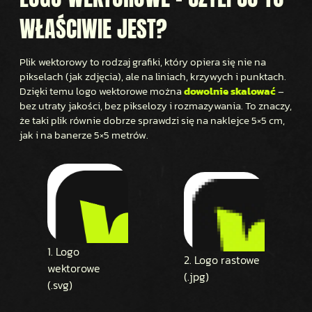
WŁAŚCIWIE JEST?
Plik wektorowy to rodzaj grafiki, który opiera się nie na
pikselach (jak zdjęcia), ale na liniach, krzywych i punktach.
Dzięki temu logo wektorowe można
dowolnie skalować
–
bez utraty jakości, bez pikselozy i rozmazywania. To znaczy,
że taki plik równie dobrze sprawdzi się na naklejce 5×5 cm,
jak i na banerze 5×5 metrów.
1. Logo
2. Logo rastowe
wektorowe
(.jpg)
(.svg)