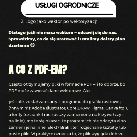
2. Logo jako wektor po wektoryzacji
Dlatego jeśli nie masz wektora – odezwij się do nas.
Sprawdzimy, co da się uratować i ustalimy dalszy plan
działania 😉
A CO Z PDF-EM?
Często otrzymujemy pliki w formacie PDF – i to dobrze, bo
PDF może zawierać dane wektorowe. Ale:
jeśli plik został zapisany z programu do grafiki rastrowej
(innym niż Adobe Illustrator, CorelDRAW, Figma, Canva itp.),
a fonty (czcionki) nie zostały zamienione na krzywe (czyli
na linie), może się okazać, że program ich nie odczyta albo
zamieni je na inne. Efekt? Brak liter, rozjechane kształty lub
puste pliki. W praktyce oznacza to, że plik wygląda dobrze