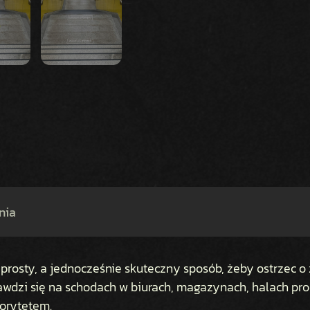
S
T
O
P
I
E
Ń
nia
prosty, a jednocześnie skuteczny sposób, żeby ostrzec o
dzi się na schodach w biurach, magazynach, halach pro
iorytetem.