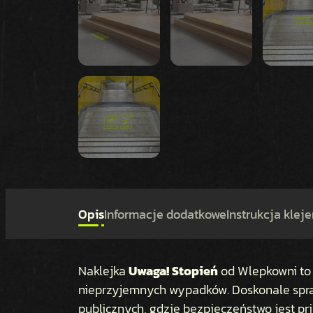
Opis
Informacje dodatkowe
Instrukcja kleje
Naklejka
Uwaga! Stopień
od Wlepkowni to 
nieprzyjemnych wypadków. Doskonale spraw
publicznych, gdzie bezpieczeństwo jest pr