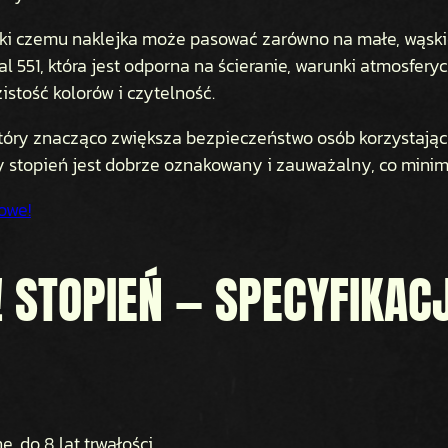
i czemu naklejka może pasować zarówno na małe, wąskie s
al 551, która jest odporna na ścieranie, warunki atmosfery
stość kolorów i czytelność.
, który znacząco zwiększa bezpieczeństwo osób korzystaj
dy stopień jest dobrze oznakowany i zauważalny, co minim
owe!
 STOPIEŃ — SPECYFIKAC
, do 8 lat trwałości