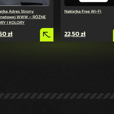
ejka Adres Strony
Naklejka Free Wi-Fi
ernetowej WWW – RÓŻNE
RY I KOLORY
,50
zł
22,50
zł