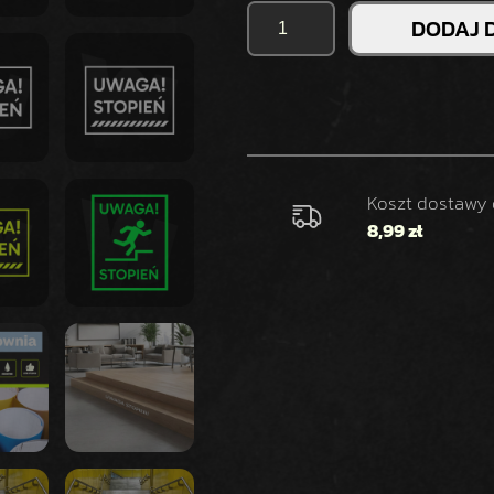
I
DODAJ 
L
O
Ś
Ć
N
A
K
Koszt dostawy
L
8,99 zł
E
J
K
A
U
W
A
G
A
!