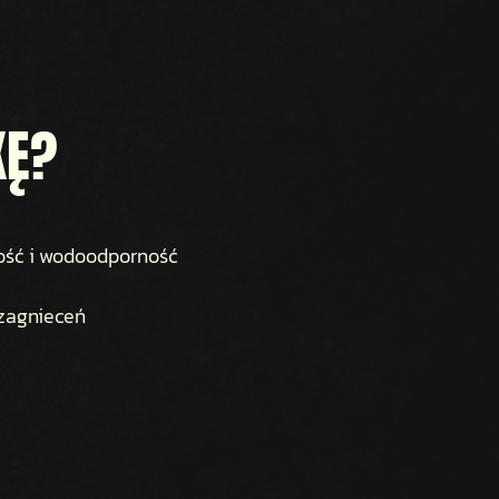
KĘ?
ność i wodoodporność
 zagnieceń