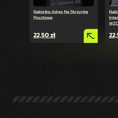
Naklejka Adres Na Skrzynkę
Nakl
Pocztową
Int
WZO
22,50
zł
22