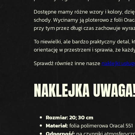
Dostępne mamy różne wzory i kolory, dzięk
schody. Wycinamy ją ploterowo z folii Orac
przy tym przez długi czas zachowuje wyrazi
To niewielki, ale bardzo praktyczny detal
orientację w przestrzeni i sprawia, że każ
Sprawdź również inne nasze
naklejki usług
NAKLEJKA UWAGA!
Rozmiar: 20; 30 cm
Materiał:
folia polimerowa Oracal 551
Odporność:
na czynniki atmosferyczne