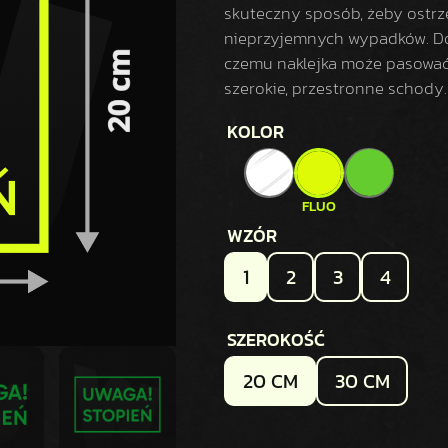
skuteczny sposób, żeby ostrz
nieprzyjemnych wypadków. Do
czemu naklejka może pasować 
szerokie, przestronne schody.
KOLOR
WZÓR
1
2
3
4
SZEROKOŚĆ
20 CM
30 CM