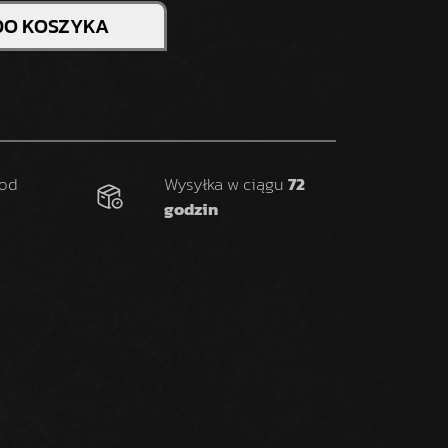
DO KOSZYKA
 od
Wysyłka w ciągu
72
godzin