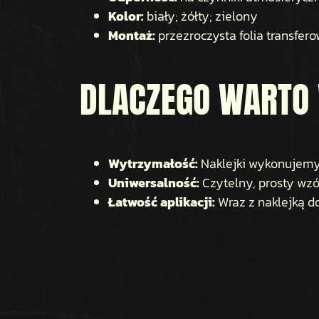
Kolor:
biały; żółty; zielony
Montaż:
przezroczysta folia transfer
DLACZEGO WARTO
Wytrzymałość:
Naklejki wykonujemy 
Uniwersalność:
Czytelny, prosty wzó
Łatwość aplikacji:
Wraz z naklejką d