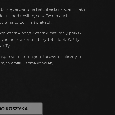
i się zarówno na hatchbacku, sedanie, jak i
elu – podkreśli to, co w Twoim aucie
cie, na torze i na światłach.
h: czarny połysk, czarny mat, biały połysk i
zy idziesz w kontrast czy total look. Każdy
ak Ty.
nspirowane tuningiem torowym i ulicznym.
nych grafik – same konkrety.
DO KOSZYKA