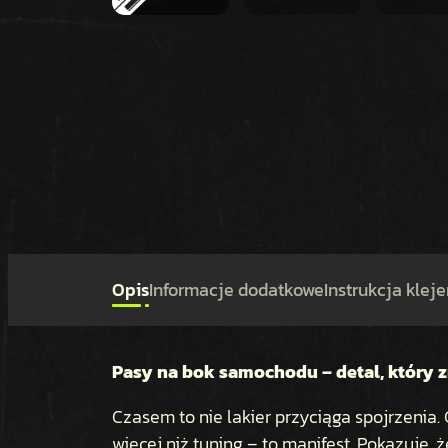
Opis
Informacje dodatkowe
Instrukcja kleje
Pasy na bok samochodu – detal, który 
Czasem to nie lakier przyciąga spojrzenia
więcej niż tuning – to manifest. Pokazuje, 