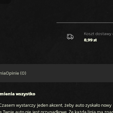
O
Ś
Ć
N
A
K
Koszt dostawy
L
8,99 zł
E
J
K
A
P
nia
Opinie (0)
A
S
Y
N
zmienia wszystko
A
. Czasem wystarczy jeden akcent, żeby auto zyskało nowy
B
O
że Twoje auto nie jest przypadkowe. Że każda linia ma znac