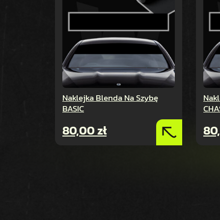
Naklejka Blenda Na Szybę
Nakl
BASIC
CHA
80,00
zł
80