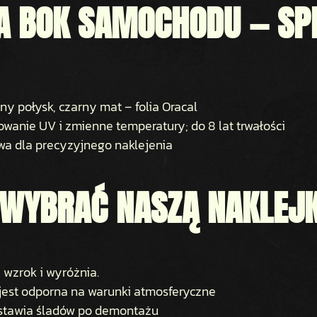
A BOK SAMOCHODU — SP
rny połysk, czarny mat – folia Oracal
owanie UV i zmienne temperatury; do 8 lat trwałości
owa dla precyzyjnego naklejenia
 WYBRAĆ NASZĄ NAKLEJ
 wzrok i wyróżnia.
, jest odporna na warunki atmosferyczne
stawia śladów po demontażu