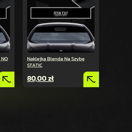
ę NO
Naklejka Blenda Na Szybę
STATIC
80,00
zł