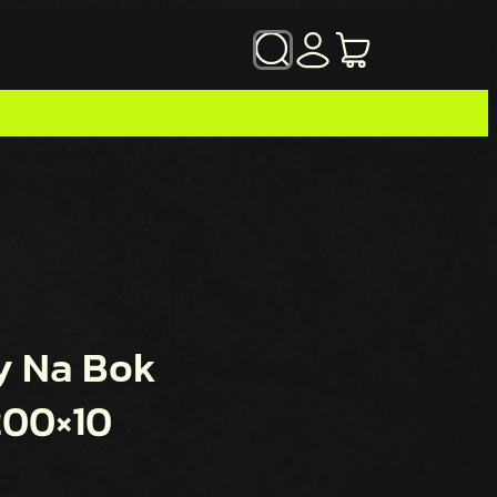
SZUKAJ
y Na Bok
00×10