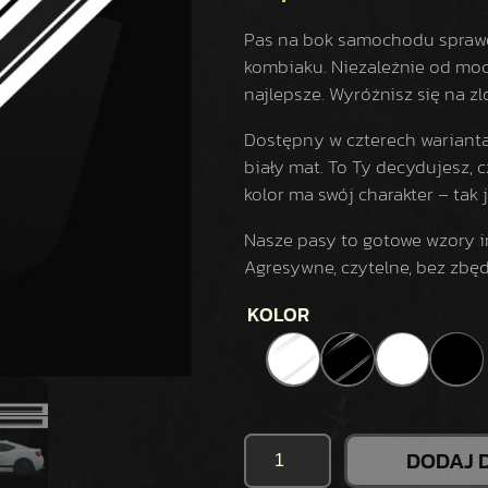
Pas na bok samochodu sprawdz
kombiaku. Niezależnie od mod
najlepsze. Wyróżnisz się na zlo
Dostępny w czterech wariantac
biały mat. To Ty decydujesz, c
kolor ma swój charakter – tak j
Nasze pasy to gotowe wzory i
Agresywne, czytelne, bez zbęd
KOLOR
I
DODAJ 
L