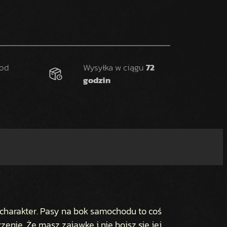
 od
Wysyłka w ciągu
72
godzin
 charakter. Pasy na bok samochodu to coś
zenie. Że masz zajawkę i nie boisz się jej