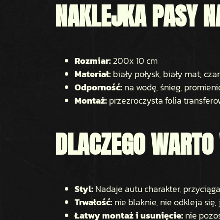
NAKLEJKA PASY N
Rozmiar:
200x 10 cm
Materiał:
biały połysk, biały mat; cza
Odporność:
na wodę, śnieg, promieni
Montaż:
przezroczysta folia transfer
DLACZEGO WARTO
Styl:
Nadaje autu charakter, przyciąga
Trwałość:
nie blaknie, nie odkleja się
Łatwy montaż i usunięcie:
nie pozo