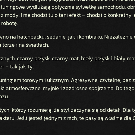
K
tuningowe wydłużają optycznie sylwetkę samochodu, obniż
S
z mody. I nie chodzi tu o tani efekt – chodzi o konkretny,
A
 robotę.
M
O
no na hatchbacku, sedanie, jak i kombiaku. Niezależnie 
C
 torze i na światłach.
H
O
nych: czarny połysk, czarny mat, biały połysk i biały mat
D
r – tak jak Ty.
U
2
uningiem torowym i ulicznym. Agresywne, czytelne, bez z
0
ki atmosferyczne, myjnie i zazdrosne spojrzenia. Do tego 
0
azu.
×
1
h, którzy rozumieją, że styl zaczyna się od detali. Dla ty
0
teru. Jeśli jesteś jednym z nich, te pasy są właśnie dla C