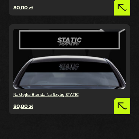
80,00
zł
Naklejka Blenda Na Szybę STATIC
80,00
zł