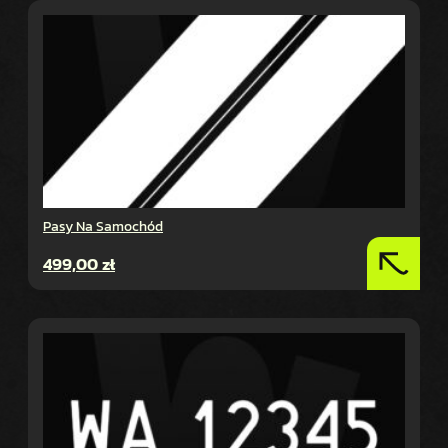
Pasy Na Samochód
499,00
zł