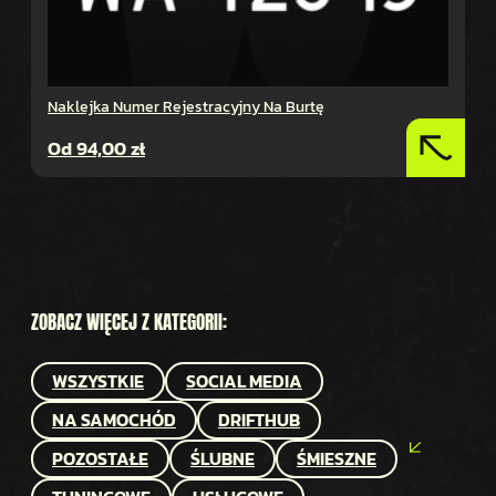
Naklejka Numer Rejestracyjny Na Burtę
Od
94,00
zł
ZOBACZ WIĘCEJ Z KATEGORII:
WSZYSTKIE
SOCIAL MEDIA
NA SAMOCHÓD
DRIFTHUB
POZOSTAŁE
ŚLUBNE
ŚMIESZNE