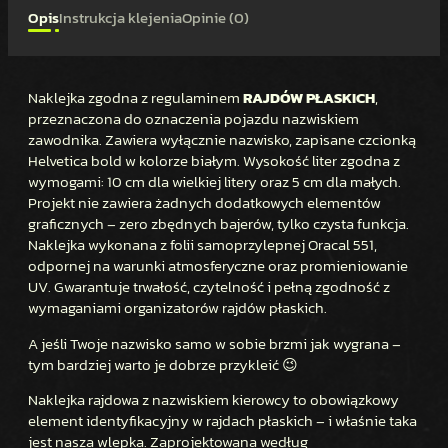
E
Opis
Instrukcja klejenia
Opinie (0)
G
U
L
Naklejka zgodna z regulaminem
RAJDÓW PŁASKICH
,
A
przeznaczona do oznaczenia pojazdu nazwiskiem
M
zawodnika. Zawiera wyłącznie nazwisko, zapisane czcionką
I
Helvetica bold w kolorze białym. Wysokość liter zgodna z
N
wymogami: 10 cm dla wielkiej litery oraz 5 cm dla małych.
O
Projekt nie zawiera żadnych dodatkowych elementów
W
graficznych – zero zbędnych bajerów, tylko czysta funkcja.
Naklejka wykonana z folii samoprzylepnej Oracal 551,
A
odpornej na warunki atmosferyczne oraz promieniowanie
R
UV. Gwarantuje trwałość, czytelność i pełną zgodność z
A
wymaganiami organizatorów rajdów płaskich.
J
D
A jeśli Twoje nazwisko samo w sobie brzmi jak wygrana –
tym bardziej warto je dobrze przykleić 😉
Y
P
Naklejka rajdowa z nazwiskiem kierowcy to obowiązkowy
Ł
element identyfikacyjny w rajdach płaskich – i właśnie taka
A
jest nasza wlepka. Zaprojektowana według