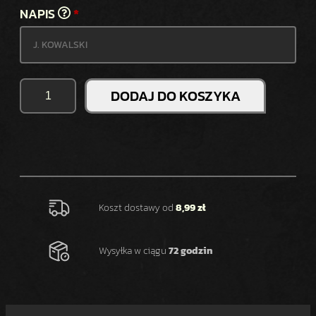
NAPIS
*
I
DODAJ DO KOSZYKA
L
O
Ś
Ć
N
A
K
Koszt dostawy od
8,99 zł
L
E
Wysyłka w ciągu
72 godzin
J
K
A
R