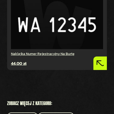
Naklejka Numer Rejestracyjny Na Burtę
44,00
zł
ZOBACZ WIĘCEJ Z KATEGORII: