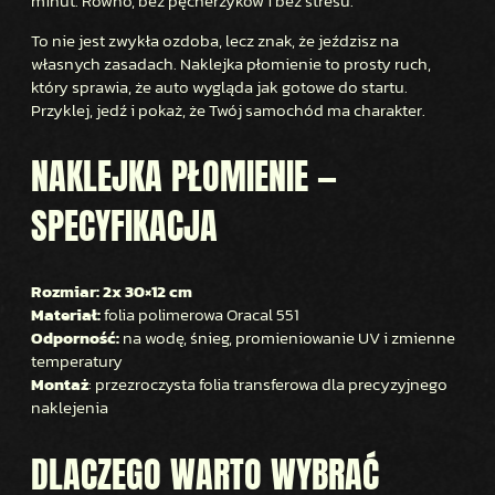
minut. Równo, bez pęcherzyków i bez stresu.
T
A
To nie jest zwykła ozdoba, lecz znak, że jeździsz na
W
własnych zasadach. Naklejka płomienie to prosty ruch,
który sprawia, że auto wygląda jak gotowe do startu.
Przyklej, jedź i pokaż, że Twój samochód ma charakter.
NAKLEJKA PŁOMIENIE —
SPECYFIKACJA
Rozmiar: 2x 30×12 cm
Materiał:
folia polimerowa Oracal 551
Odporność:
na wodę, śnieg, promieniowanie UV i zmienne
temperatury
Montaż
: przezroczysta folia transferowa dla precyzyjnego
naklejenia
DLACZEGO WARTO WYBRAĆ