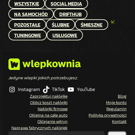
WSZYSTKIE
SOCIAL MEDIA
NA SAMOCHÓD
DRIFTHUB
POZOSTAŁE
ŚLUBNE
ŚMIESZNE
TUNINGOWE
USŁUGOWE
Jedyne wlepki jakich potrzebujesz.
Instagram
TikTok
YouTube
Zaprojektuj naklejkę
Blog
Oblicz koszt naklejki
Moje konto
Naklejki firmowe
Regulamin
Okleina na całe auto
Polityka prywatności
Oklejanie witryn
Kontakt
Naprawa fabrycznych naklejek
SZUKAJ