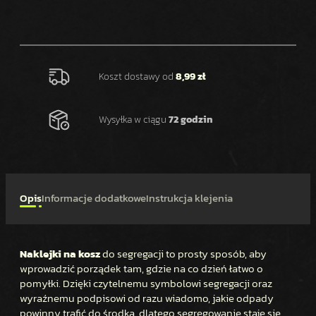
Ś
Ć
N
A
K
Koszt dostawy od
8,99 zł
L
E
Wysyłka w ciągu
72 godzin
J
K
I
N
A
Opis
Informacje dodatkowe
Instrukcja klejenia
K
O
S
Naklejki na kosz
do segregacji to prosty sposób, aby
Z
wprowadzić porządek tam, gdzie na co dzień łatwo o
D
pomyłki. Dzięki czytelnemu symbolowi segregacji oraz
O
wyraźnemu podpisowi od razu wiadomo, jakie odpady
S
powinny trafić do środka, dlatego segregowanie staje się