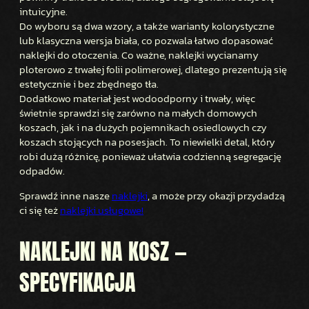
E
intuicyjne.
G
Do wyboru są dwa wzory, a także warianty kolorystyczne
lub klasyczna wersja biała, co pozwala łatwo dopasować
R
naklejki do otoczenia. Co ważne, naklejki wycianamy
E
ploterowo z trwałej folii polimerowej, dlatego prezentują się
G
estetycznie i bez zbędnego tła.
A
Dodatkowo materiał jest wodoodporny i trwały, więc
C
świetnie sprawdzi się zarówno na małych domowych
J
koszach, jak i na dużych pojemnikach osiedlowych czy
I
koszach stojących na posesjach. To niewielki detal, który
robi dużą różnicę, ponieważ ułatwia codzienną segregację
O
odpadów.
D
P
Sprawdź inne nasze
naklejki
, a może przy okazji przydadzą
A
ci się też
naklejki usługowe!
D
Ó
NAKLEJKI NA KOSZ —
W
SPECYFIKACJA
,
Ś
M