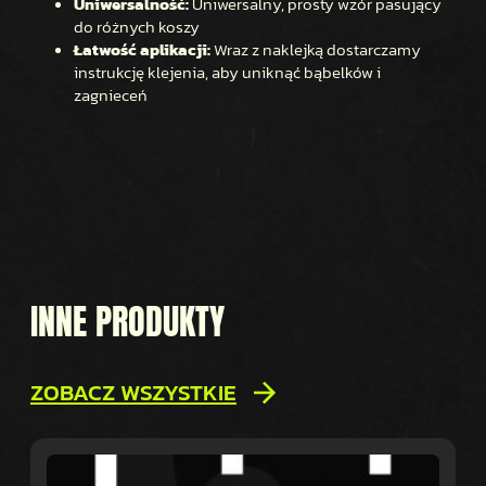
Uniwersalność:
Uniwersalny, prosty wzór pasujący
do różnych koszy
Łatwość aplikacji:
Wraz z naklejką dostarczamy
instrukcję klejenia, aby uniknąć bąbelków i
zagnieceń
INNE PRODUKTY
ZOBACZ WSZYSTKIE