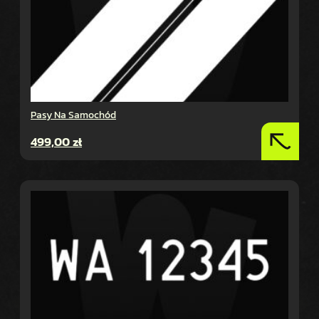
Pasy Na Samochód
499,00
zł