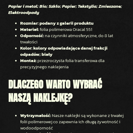
I
Papier i metal; Bio; Szkło; Papier; Tekstylia; Zmieszane;
Elektroodpady
E
C
Rozmiar: podany z galerii produktu
I
Materiał:
folia polimerowa Oracal 551
–
Odporność:
na czynniki atmosferyczne, do 8 lat
trwałości
D
Kolor: kolory odpowiadające danej frakcji
U
odpadów; biały
Ż
Montaż:
przezroczysta folia transferowa dla
E
precyzyjnego naklejenia
DLACZEGO WARTO WYBRAĆ
NASZĄ NAKLEJKĘ?
Wytrzymałość:
Nasze naklejki są wykonane z trwałej
folii polimerowej co zapewnia ich długą żywotność i
wodoodporność