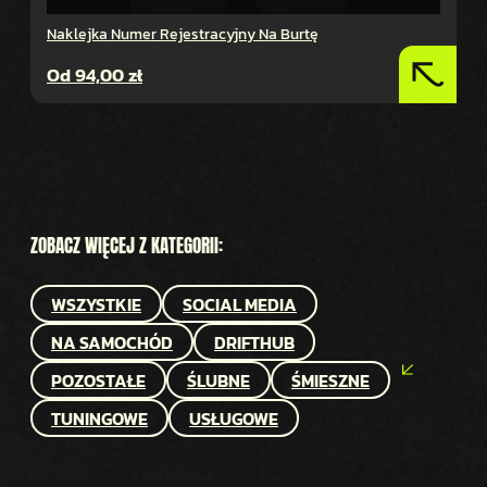
Naklejka Numer Rejestracyjny Na Burtę
Od
94,00
zł
ZOBACZ WIĘCEJ Z KATEGORII:
WSZYSTKIE
SOCIAL MEDIA
NA SAMOCHÓD
DRIFTHUB
POZOSTAŁE
ŚLUBNE
ŚMIESZNE
TUNINGOWE
USŁUGOWE