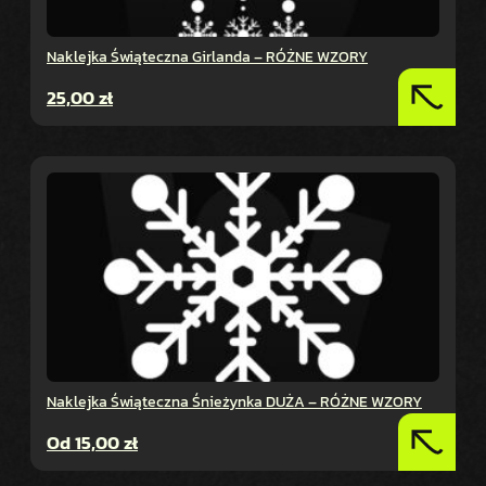
Naklejka Świąteczna Girlanda – RÓŻNE WZORY
25,00
zł
Naklejka Świąteczna Śnieżynka DUŻA – RÓŻNE WZORY
Od
15,00
zł