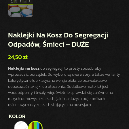
Naklejki Na Kosz Do Segregacji
Odpadów, Śmieci – DUŻE
24,50
zł
Naklejki na kosz
do segregacji to prosty sposób, aby
wprowadzić porządek. Do wyboru są dwa wzory, a także warianty
kolorystyczne lub klasyczna wersja biała, co pozwala łatwo
dopasować naklejki do otoczenia. Dodatkowo materiał jest
wodoodporny i trwały, więc świetnie sprawdzi się zarówno na
małych domowych koszach, jak i na dużych pojemnikach
osiedlowych czy koszach stojących na posesjach.
KOLOR