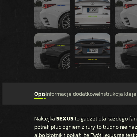
Opis
Informacje dodatkowe
Instrukcja kleje
Naklejka
SEXUS
to gadżet dla każdego fana
potrafi pluć ogniem z rury to trudno nie na
albo błotnik i pokaż, że Twój Lexus nie jest