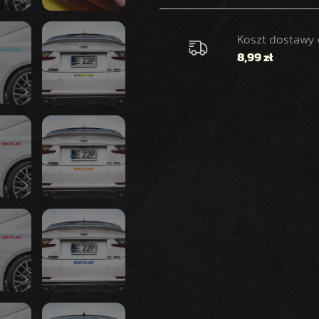
N
A
K
Koszt dostawy
L
8,99 zł
E
J
K
A
S
E
X
U
S