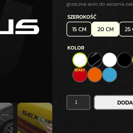
grzeczne auto do wożenia zaku
SZEROKOŚĆ
15 CM
20 CM
25
KOLOR
I
DODA
L
O
Ś
Ć