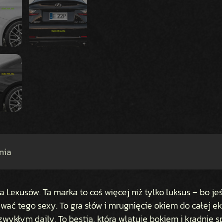
nia
 Lexusów. Ta marka to coś więcej niż tylko luksus – bo jeś
zwać tego sexy. To gra słów i mrugnięcie okiem do całej e
 zwykłym daily. To bestia, która wlatuje bokiem i kradnie s