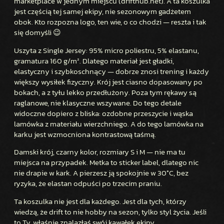
marketplace w jednym miejscu (drifthub.net). A ta koszulka
F
jest częścią tej samej ekipy, nie sezonowym gadżetem
T
obok. Kto rozpozna logo, ten wie, o co chodzi — reszta i tak
H
się domyśli 😉
U
Uszyta z Single Jersey: 95% micro poliestru, 5% elastanu,
B
gramatura 160 g/m². Dlatego materiał jest gładki,
S
elastyczny i szybkoschnący — dobrze znosi trening i każdy
P
większy wysiłek fizyczny. Krój jest ciasno dopasowany po
O
bokach, a z tyłu lekko przedłużony. Poza tym rękawy są
raglanowe, nie klasyczne wszywane. Do tego detale
R
widoczne dopiero z bliska: ozdobne przeszycie i wąska
T
lamówka z materiału wierzchniego. A do tego lamówka na
O
karku jest wzmocniona kontrastową taśmą.
W
A
Damski krój, czarny kolor, rozmiary S i M — nie ma tu
miejsca na przypadek. Metka to sticker label, dlatego nic
nie drapie w kark. A pierzesz ją spokojnie w 30°C, bez
ryzyka, że elastan odpuści po trzecim praniu.
Ta koszulka nie jest dla każdego. Jest dla tych, którzy
wiedzą, że drift to nie hobby na sezon, tylko styl życia. Jeśli
to Ty, właśnie znalazłaś swój kawałek ekipy.