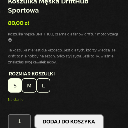
Koszulka Męska DriftHub
Sportowa
80,00
zł
Koszulka męska DRIFTHUB, czarna dla fanów driftu i motoryzacji
😉
Ta koszulka nie jest dla każdego. Jest dla tych, którzy wiedzą, że
drift to nie hobby na sezon, tylko styl życia. Jeśli to Ty, właśnie
znalazłaś swój kawałek ekipy.
ROZMIAR KOSZULKI
S
M
L
Na stanie
I
DODAJ DO KOSZYKA
L