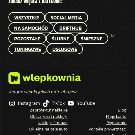
ZOBACZ WIĘCEJ Z KATEGORII:
WSZYSTKIE
SOCIAL MEDIA
NA SAMOCHÓD
DRIFTHUB
POZOSTAŁE
ŚLUBNE
ŚMIESZNE
TUNINGOWE
USŁUGOWE
Jedyne wlepki jakich potrzebujesz.
Instagram
TikTok
YouTube
Zaprojektuj naklejkę
Blog
Oblicz koszt naklejki
Moje konto
Naklejki firmowe
Regulamin
Okleina na całe auto
Polityka prywatności