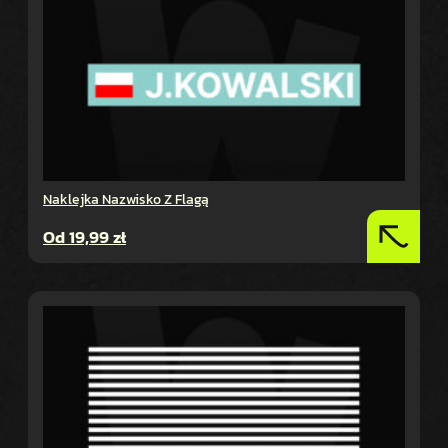
Naklejka Nazwisko Z Flagą
Od
19,99
zł