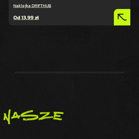
Naklejka DRIFTHUB
Od
13,99
zł
nasze