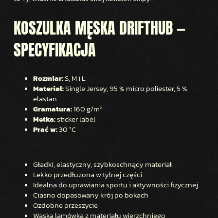
KOSZULKA MĘSKA DRIFTHUB —
SPECYFIKACJA
Rozmiar:
S, M i L
Materiał:
Single Jersey, 95 % micro poliester, 5 %
elastan
Gramatura:
160 g/m²
Metka:
sticker label
Prać w:
30 °C
Gładki, elastyczny, szybkoschnący materiał
Lekko przedłużona w tylnej części
Idealna do uprawiania sportu i aktywności fizycznej
Ciasno dopasowany krój po bokach
Ozdobne przeszycie
Wąska lamówka z materiału wierzchniego