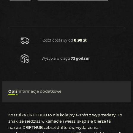
O
Ś
Ć
K
O
S
Koszt dostawy od
8,99 zł
Z
U
Wysyłka w ciągu
72 godzin
L
K
A
M
Ę
Opis
Informacje dodatkowe
S
K
A
Koszulka DRIFTHUB to nie kolejny t-shirt z wyprzedaży. To
D
znak, że siedzisz w klimacie i wiesz, skąd się bierze ta
R
nazwa. DRIFTHUB zebrał drifterów, wydarzenia i
I