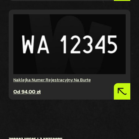
Naklejka Numer Rejestracyjny Na Burtę
Od
94,00
zł